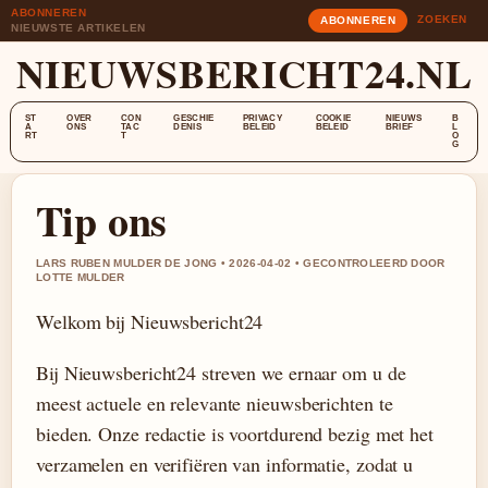
ABONNEREN
ZOEKEN
ABONNEREN
NIEUWSTE ARTIKELEN
NIEUWSBERICHT24.NL
ST
OVER
CON
GESCHIE
PRIVACY
COOKIE
NIEUWS
B
A
ONS
TAC
DENIS
BELEID
BELEID
BRIEF
L
RT
T
O
G
Tip ons
LARS RUBEN MULDER DE JONG • 2026-04-02 • GECONTROLEERD DOOR
LOTTE MULDER
Welkom bij Nieuwsbericht24
Bij Nieuwsbericht24 streven we ernaar om u de
meest actuele en relevante nieuwsberichten te
bieden. Onze redactie is voortdurend bezig met het
verzamelen en verifiëren van informatie, zodat u