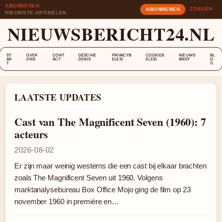
ABONNEREN
ZOEKEN
ABONNEREN
NIEUWSTE ARTIKELEN
NIEUWSBERICHT24.NL
ST
OVER
CONT
GESCHIE
PRIVACYB
COOKIEB
NIEUWS
BL
AR
ONS
ACT
DENIS
ELEID
ELEID
BRIEF
O
T
G
LAATSTE UPDATES
Cast van The Magnificent Seven (1960): 7
acteurs
2026-08-02
Er zijn maar weinig westerns die een cast bij elkaar brachten
zoals The Magnificent Seven uit 1960. Volgens
marktanalysebureau Box Office Mojo ging de film op 23
november 1960 in première en…