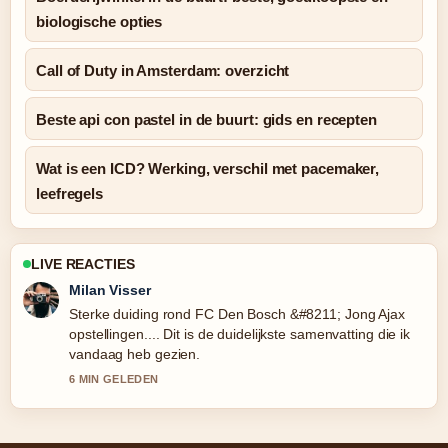
biologische opties
Call of Duty in Amsterdam: overzicht
Beste api con pastel in de buurt: gids en recepten
Wat is een ICD? Werking, verschil met pacemaker,
leefregels
LIVE REACTIES
Nina Meijer
Volg Beste empanada tucumana in de buurt: zo...
nauwlettend – waardeer de rustige en evenwichtige
toon.
8 MIN GELEDEN