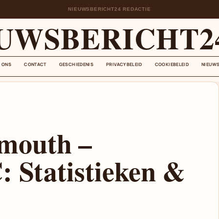
NIEUWSBERICHT24 REDACTIE
UWSBERICHT2
 ONS
CONTACT
GESCHIEDENIS
PRIVACYBELEID
COOKIEBELEID
NIEUWS
mouth –
: Statistieken &