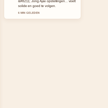
empanada tucumana in de buurt: zo....
Meer redacties zouden zo moeten
schrijven.
8 MIN GELEDEN