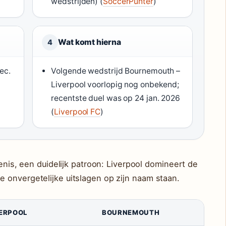
wedstrijden) (
SoccerPunter
)
Wat komt hierna
4
ec.
Volgende wedstrijd Bournemouth –
Liverpool voorlopig nog onbekend;
recentste duel was op 24 jan. 2026
(
Liverpool FC
)
denis, een duidelijk patroon: Liverpool domineert de
 onvergetelijke uitslagen op zijn naam staan.
VERPOOL
BOURNEMOUTH