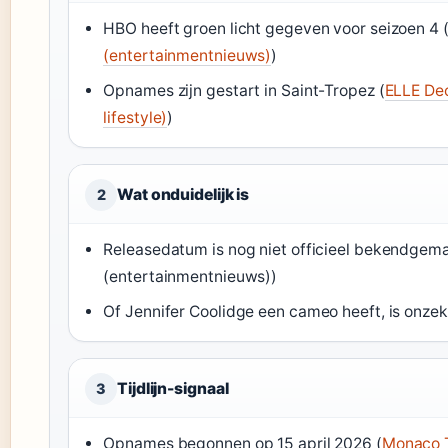
HBO heeft groen licht gegeven voor seizoen 4 
(entertainmentnieuws)
)
Opnames zijn gestart in Saint-Tropez (
ELLE Dec
lifestyle)
)
Wat onduidelijk is
2
Releasedatum is nog niet officieel bekendgem
(entertainmentnieuws))
Of Jennifer Coolidge een cameo heeft, is onzek
Tijdlijn-signaal
3
Opnames begonnen op 15 april 2026 (
Monaco T