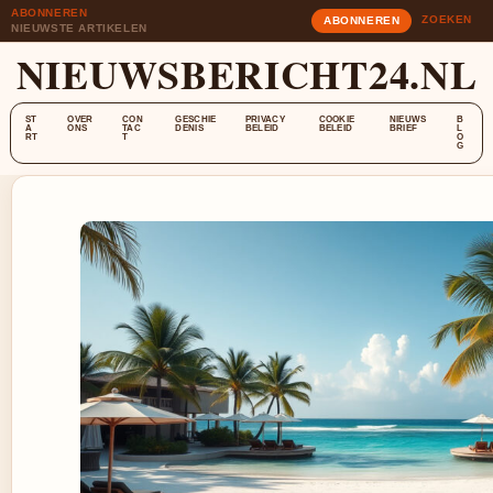
ABONNEREN
ZOEKEN
ABONNEREN
NIEUWSTE ARTIKELEN
NIEUWSBERICHT24.NL
ST
OVER
CON
GESCHIE
PRIVACY
COOKIE
NIEUWS
B
A
ONS
TAC
DENIS
BELEID
BELEID
BRIEF
L
RT
T
O
G