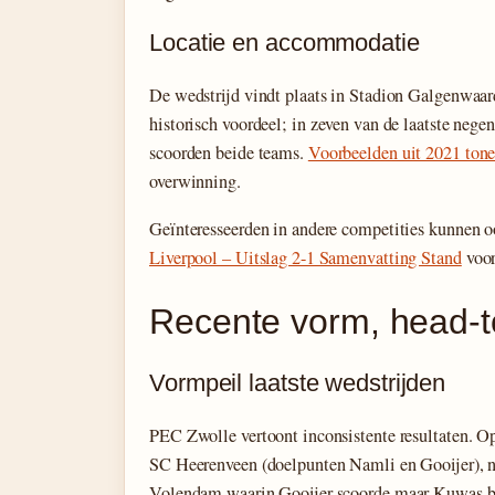
Locatie en accommodatie
De wedstrijd vindt plaats in Stadion Galgenwaard
historisch voordeel; in zeven van de laatste neg
scoorden beide teams.
Voorbeelden uit 2021 ton
overwinning.
Geïnteresseerden in andere competities kunnen o
Liverpool – Uitslag 2-1 Samenvatting Stand
voor
Recente vorm, head-t
Vormpeil laatste wedstrijden
PEC Zwolle vertoont inconsistente resultaten. Op
SC Heerenveen (doelpunten Namli en Gooijer), na
Volendam waarin Gooijer scoorde maar Kuwas be