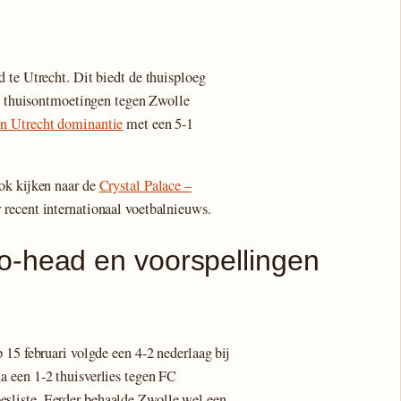
 te Utrecht. Dit biedt de thuisploeg
en thuisontmoetingen tegen Zwolle
en Utrecht dominantie
met een 5-1
ok kijken naar de
Crystal Palace –
 recent internationaal voetbalnieuws.
o-head en voorspellingen
 15 februari volgde een 4-2 nederlaag bij
 een 1-2 thuisverlies tegen FC
sliste. Eerder behaalde Zwolle wel een