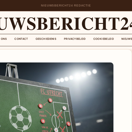
NIEUWSBERICHT24 REDACTIE
UWSBERICHT2
 ONS
CONTACT
GESCHIEDENIS
PRIVACYBELEID
COOKIEBELEID
NIEUWS