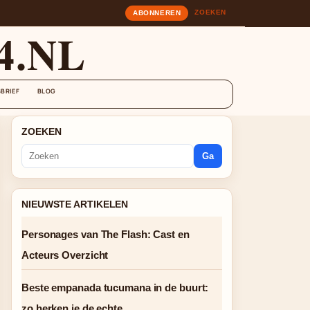
ZOEKEN
ABONNEREN
4.NL
BRIEF
BLOG
ZOEKEN
Ga
NIEUWSTE ARTIKELEN
Personages van The Flash: Cast en
Acteurs Overzicht
Beste empanada tucumana in de buurt:
zo herken je de echte