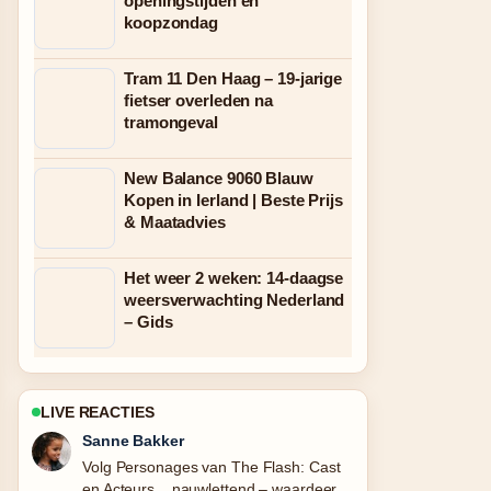
openingstijden en
koopzondag
Tram 11 Den Haag – 19-jarige
fietser overleden na
tramongeval
New Balance 9060 Blauw
Kopen in Ierland | Beste Prijs
& Maatadvies
Het weer 2 weken: 14-daagse
weersverwachting Nederland
– Gids
LIVE REACTIES
Daan Smit
Nuttige context bij Beste empanada
tucumana in de buurt: zo.... Houd deze