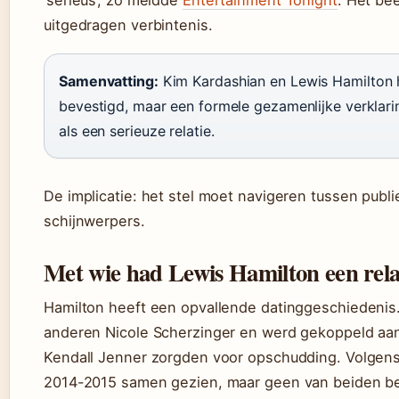
‘serieus’, zo meldde
Entertainment Tonight
. Het bee
uitgedragen verbintenis.
Samenvatting:
Kim Kardashian en Lewis Hamilton h
bevestigd, maar een formele gezamenlijke verklar
als een serieuze relatie.
De implicatie: het stel moet navigeren tussen publ
schijnwerpers.
Met wie had Lewis Hamilton een rela
Hamilton heeft een opvallende datinggeschiedenis. 
anderen Nicole Scherzinger en werd gekoppeld aan 
Kendall Jenner zorgden voor opschudding. Volgen
2014-2015 samen gezien, maar geen van beiden bev