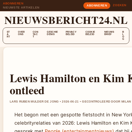
ABONNEREN
ZOEKEN
ABONNEREN
NIEUWSTE ARTIKELEN
NIEUWSBERICHT24.NL
ST
OVER
CON
GESCHIE
PRIVACY
COOKIE
NIEUWS
B
A
ONS
TAC
DENIS
BELEID
BELEID
BRIEF
L
RT
T
O
G
Lewis Hamilton en Kim K
ontleed
LARS RUBEN MULDER DE JONG • 2026-06-21 • GECONTROLEERD DOOR MILAN 
Het begon met een gespotte fietstocht in New Yor
celebrityrelaties van 2026: Lewis Hamilton en Kim 
gesprek met
People (entertainmentnieuws)
dat hij