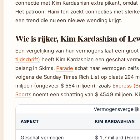
connectie met Kim Kardashian extra pikant, omdat J
Het patroon: Hamilton zoekt connecties met sterk
een trend die nu een nieuwe wending krijgt.
Wie is rijker, Kim Kardashian of Le
Een vergelijking van hun vermogens laat een groot
tijdschrift)
heeft Kim Kardashian een geschat vermoge
belang in Skims.
Parade
schat haar vermogen zelfs o
volgens de Sunday Times Rich List op plaats 294 
miljoen (ongeveer $ 554 miljoen), zoals
Express (Br
Sports
noemt een schatting van $ 454,9 miljoen. Kim
Vermogensvergelijk
ASPECT
KIM KARDASHIAN
Geschat vermogen
$ 1,7 miljard (Forb