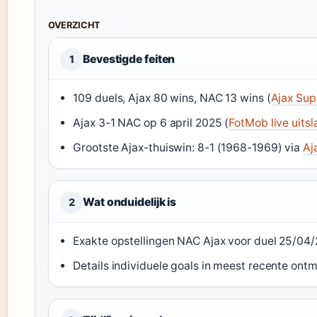
OVERZICHT
Bevestigde feiten
1
109 duels, Ajax 80 wins, NAC 13 wins (
Ajax Sup
Ajax 3-1 NAC op 6 april 2025 (
FotMob live uits
Grootste Ajax-thuiswin: 8-1 (1968-1969) via
Aj
Wat onduidelijk is
2
Exakte opstellingen NAC Ajax voor duel 25/0
Details individuele goals in meest recente ont