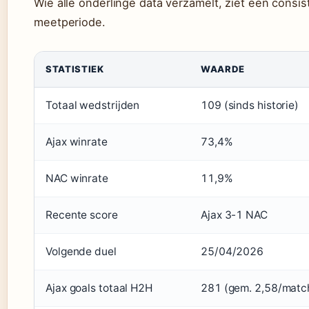
Wie alle onderlinge data verzamelt, ziet een consist
meetperiode.
STATISTIEK
WAARDE
Totaal wedstrijden
109 (sinds historie)
Ajax winrate
73,4%
NAC winrate
11,9%
Recente score
Ajax 3-1 NAC
Volgende duel
25/04/2026
Ajax goals totaal H2H
281 (gem. 2,58/matc