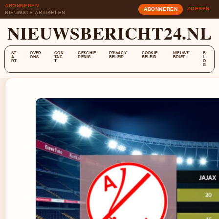
ABONNEREN
ZOEKEN
ABONNEREN
NIEUWSTE ARTIKELEN
NIEUWSBERICHT24.NL
ST
OVER
CON
GESCHIE
PRIVACY
COOKIE
NIEUWS
B
A
ONS
TAC
DENIS
BELEID
BELEID
BRIEF
L
RT
T
O
G