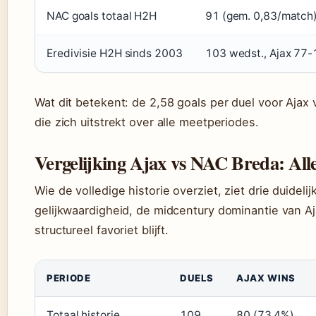
NAC goals totaal H2H
91 (gem. 0,83/match
Eredivisie H2H sinds 2003
103 wedst., Ajax 77
Wat dit betekent: de 2,58 goals per duel voor Ajax 
die zich uitstrekt over alle meetperiodes.
Vergelijking Ajax vs NAC Breda: Al
Wie de volledige historie overziet, ziet drie duide
gelijkwaardigheid, de midcentury dominantie van A
structureel favoriet blijft.
PERIODE
DUELS
AJAX WINS
Totaal historie
109
80 (73,4%)