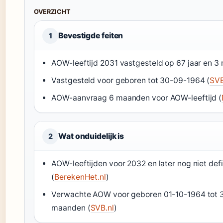
OVERZICHT
Bevestigde feiten
1
AOW-leeftijd 2031 vastgesteld op 67 jaar en 3
Vastgesteld voor geboren tot 30-09-1964 (
SVB
AOW-aanvraag 6 maanden voor AOW-leeftijd (
Wat onduidelijk is
2
AOW-leeftijden voor 2032 en later nog niet defi
(
BerekenHet.nl
)
Verwachte AOW voor geboren 01-10-1964 tot 3
maanden (
SVB.nl
)