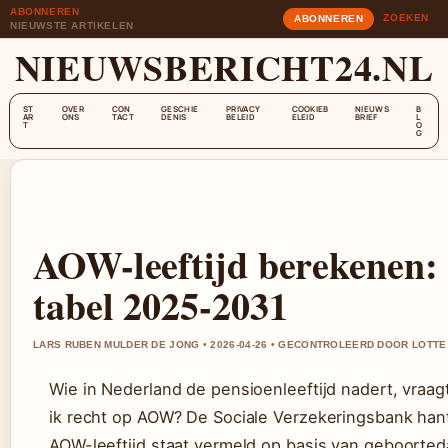
ABONNEREN
ZOEKEN
ABONNEREN
NIEUWSTE ARTIKELEN
NIEUWSBERICHT24.NL
ST
OVER
CON
GESCHIE
PRIVACY
COOKIEB
NIEUWS
B
AR
ONS
TACT
DENIS
BELEID
ELEID
BRIEF
L
T
O
G
AOW-leeftijd berekenen:
tabel 2025-2031
LARS RUBEN MULDER DE JONG • 2026-04-26 • GECONTROLEERD DOOR LOTT
Wie in Nederland de pensioenleeftijd nadert, vraagt
ik recht op AOW? De Sociale Verzekeringsbank han
AOW-leeftijd staat vermeld op basis van geboorted