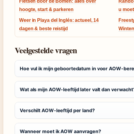
Fietsen door de Bomen: alles over
Random 
hoogte, start & parkeren
u moet
Weer in Playa del Inglés: actueel, 14
Freest
dagen & beste reistijd
Winter
Veelgestelde vragen
Hoe vul ik mijn geboortedatum in voor AOW-ber
Wat als mijn AOW-leeftijd later valt dan verwacht
Verschilt AOW-leeftijd per land?
Wanneer moet ik AOW aanvragen?