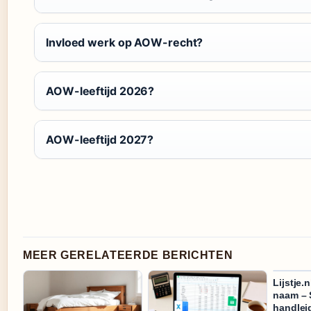
Invloed werk op AOW-recht?
AOW-leeftijd 2026?
AOW-leeftijd 2027?
MEER GERELATEERDE BERICHTEN
Lijstje.
naam – 
handlei