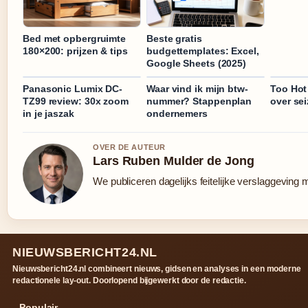
Bed met opbergruimte
Beste gratis
180×200: prijzen & tips
budgettemplates: Excel,
Google Sheets (2025)
Panasonic Lumix DC-
Waar vind ik mijn btw-
Too Hot 
TZ99 review: 30x zoom
nummer? Stappenplan
over se
in je jaszak
ondernemers
OVER DE AUTEUR
Lars Ruben Mulder de Jong
We publiceren dagelijks feitelijke verslaggeving 
NIEUWSBERICHT24.NL
Nieuwsbericht24.nl combineert nieuws, gidsen en analyses in een moderne
redactionele lay-out. Doorlopend bijgewerkt door de redactie.
Populair