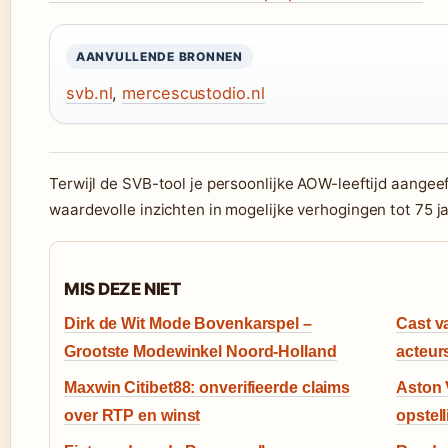
AANVULLENDE BRONNEN
svb.nl
,
mercescustodio.nl
Terwijl de SVB-tool je persoonlijke AOW-leeftijd aangee
waardevolle inzichten in mogelijke verhogingen tot 75 ja
MIS DEZE NIET
Dirk de Wit Mode Bovenkarspel –
Cast v
Grootste Modewinkel Noord-Holland
acteur
Maxwin Citibet88: onverifieerde claims
Aston 
over RTP en winst
opstel