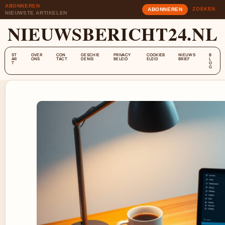
ABONNEREN
ZOEKEN
ABONNEREN
NIEUWSTE ARTIKELEN
NIEUWSBERICHT24.NL
ST
OVER
CON
GESCHIE
PRIVACY
COOKIEB
NIEUWS
B
AR
ONS
TACT
DENIS
BELEID
ELEID
BRIEF
L
T
O
G