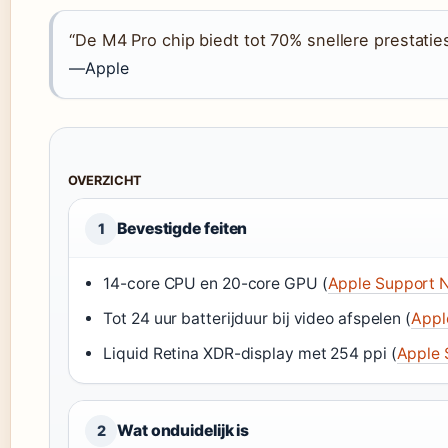
“De M4 Pro chip biedt tot 70% snellere prestatie
—Apple
OVERZICHT
Bevestigde feiten
1
14-core CPU en 20-core GPU (
Apple Support 
Tot 24 uur batterijduur bij video afspelen (
Appl
Liquid Retina XDR-display met 254 ppi (
Apple 
Wat onduidelijk is
2