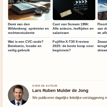
Demi van den
Cast van Scream 1996:
Floort
Wildenberg: sprintster en
Alle acteurs, leeftijden en
van d
rechtenstudente
salarissen
en af
Wat is een CVC-code?
Fujifilm X-T30 II review
Zwaar
Betekenis, locatie en
2025: de beste koop voor
terugk
veilig gebruik
beginners?
strea
OVER DE AUTEUR
Lars Ruben Mulder de Jong
We publiceren dagelijks feitelijke verslaggeving 