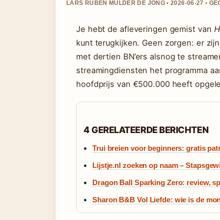
LARS RUBEN MULDER DE JONG • 2026-06-27 • 
Je hebt de afleveringen gemist van
H
kunt terugkijken. Geen zorgen: er zi
met dertien BN’ers alsnog te streamen
streamingdiensten het programma aan
hoofdprijs van €500.000 heeft opgele
4 GERELATEERDE BERICHTEN
Trui breien voor beginners: gratis pa
Lijstje.nl zoeken op naam – Stapsgewi
Dragon Ball Sparking Zero: review, s
Sharon B&B Vol Liefde: wie is de mo