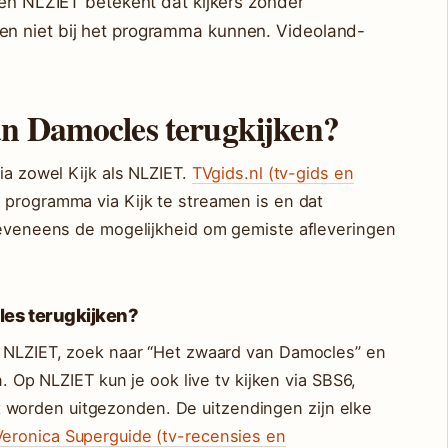
k en NLZIET betekent dat kijkers zonder
en niet bij het programma kunnen. Videoland-
an Damocles terugkijken?
ia zowel Kijk als NLZIET.
TVgids.nl (tv-gids en
 programma via Kijk te streamen is en dat
t eveneens de mogelijkheid om gemiste afleveringen
les terugkijken?
f NLZIET, zoek naar “Het zwaard van Damocles” en
n. Op NLZIET kun je ook live tv kijken via SBS6,
worden uitgezonden. De uitzendingen zijn elke
Veronica Superguide (tv-recensies en