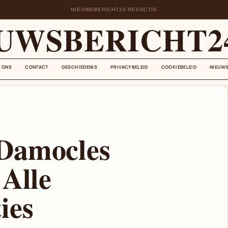
NIEUWSBERICHT24 REDACTIE
UWSBERICHT2
 ONS
CONTACT
GESCHIEDENIS
PRIVACYBELEID
COOKIEBELEID
NIEUWS
Damocles
 Alle
ies