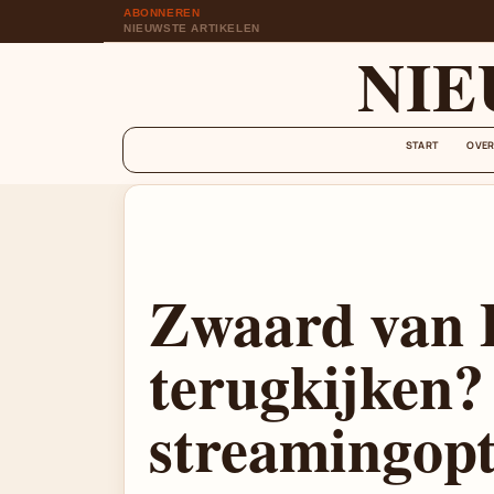
ABONNEREN
NIEUWSTE ARTIKELEN
NIE
START
OVER
Zwaard van 
terugkijken?
streamingopt