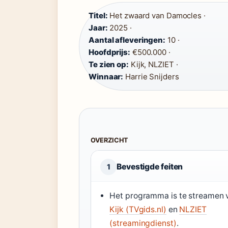
Titel:
Het zwaard van Damocles ·
Jaar:
2025 ·
Aantal afleveringen:
10 ·
Hoofdprijs:
€500.000 ·
Te zien op:
Kijk, NLZIET ·
Winnaar:
Harrie Snijders
OVERZICHT
Bevestigde feiten
1
Het programma is te streamen 
Kijk (TVgids.nl)
en
NLZIET
(streamingdienst)
.