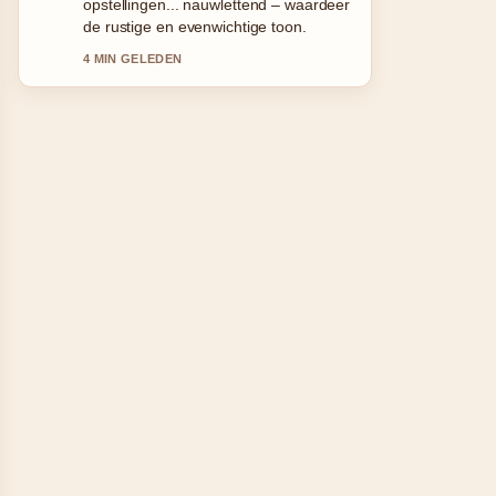
tucumana in de buurt: zo.... Houd deze
live-updates alsjeblieft gaande.
6 MIN GELEDEN