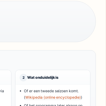
Wat onduidelijk is
2
via
Of er een tweede seizoen komt.
(
Wikipedia (online encyclopedie)
)
Of het programma later alsnog op